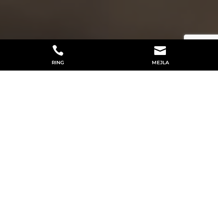


RING
MEJLA
MED RÄTT KOMPETENS OCH
ERFARENHET
Välkommen till Berglunds Borr &
Entreprenad AB! Av oss kan du i
Stenungsund få hjälp med finplanering. Vi