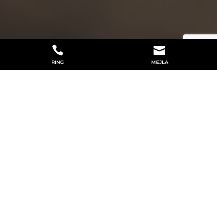


RING
MEJLA
MED RÄTT KOMPETENS OCH
ERFARENHET
Välkommen till Berglunds Borr &
Entreprenad AB! Av oss kan du i Lilla Edet få
hjälp med L-stöd. Vi förstår vikten av att ha