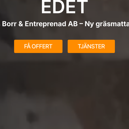
EDET
 Borr & Entreprenad AB – Ny gräsmatta 
FÅ OFFERT
TJÄNSTER